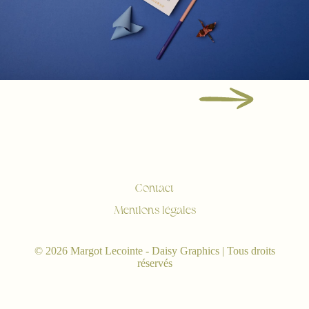
Contact
Mentions légales
© 2026 Margot Lecointe - Daisy Graphics | Tous droits
réservés